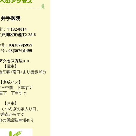
井手医院
所：〒
132-0014
戸川区東瑞江2-28-6
番号：
03(3679)5959
番号：
03(3676)1499
アクセス方法＞＞
【電車】
江駅<南口>より徒歩10分
【京成バス】
瑞江三中前 下車すぐ
2)宮下 下車すぐ
【お車】
「くつろぎの家入り口」
交差点からすぐ
分の併設駐車場有り