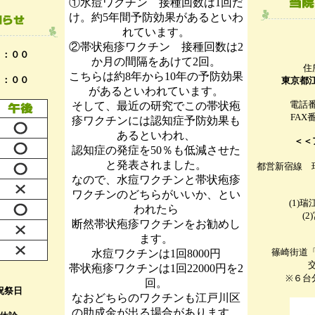
①水痘ワクチン 接種回数は1回だ
け。約5年間予防効果があるといわ
れています。
②帯状疱疹ワクチン 接種回数は2
２：００
か月の間隔をあけて2回。
住
こちらは約8年から10年の予防効果
８：００
東京都江
があるといわれています。
電話
そして、最近の研究でこの帯状疱
FAX
疹ワクチンには認知症予防効果も
あるといわれ、
＜＜
認知症の発症を50％も低減させた
と発表されました。
都営新宿線 瑞
なので、水痘ワクチンと帯状疱疹
ワクチンのどちらがいいか、とい
(1)
われたら
(
断然帯状疱疹ワクチンをお勧めし
ます。
篠崎街道
水痘ワクチンは1回8000円
帯状疱疹ワクチンは1回22000円を2
※６台
回。
 祝祭日
なおどちらのワクチンも江戸川区
の助成金が出る場合があります。