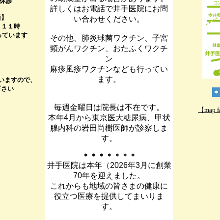
後休診
詳しくはお電話で井手医院にお問
種】
い合わせください。
～１１時
っています
その他、肺炎球菌ワクチン、子宮
頸がんワクチン、おたふくワクチ
ン
麻疹風疹ワクチンなども行ってい
ます。
いますので、
下さい
毎週金曜日は院長は不在です。
【map
本年4月から東京医大糖尿病、甲状
腺内科の岩田尚樹医師が診察しま
す。
＊ ＊ ＊ ＊ ＊ ＊ ＊
井手医院は本年（2026年3月に創業
70年を迎えました。
これからも地域の皆さまの健康に
役立つ医療を提供してまいりま
す。